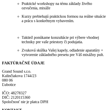
Praktické workshopy na tému základy živého
ozvučenia, mixáže
Kurzy prebiehajú praktickou formou na reálne situácie
a prácu s konkrétnym vybavením.
Taktiež ponúkame konzultácie pri výbere vhodnej
techniky pre vaše priestory či podujatia.
Zvuková skúška Vašej kapely, odladenie aparatúry +
vytvorenie základného presetu pre Váš mixážny pult.
FAKTÚRAČNÉ ÚDAJE
Grand Sound s.r.o.
Kalinčiakova 1744/23
080 06
Ľubotice
IČO: 48278327
DIČ: 2120115360
Spoločnosť nie je platca DPH